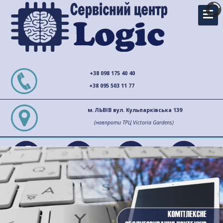
+38 098 175 40 40
+38 095 503 11 77
м. ЛЬВІВ вул. Кульпарківська 139
(навпроти ТРЦ Victoria Gardens)